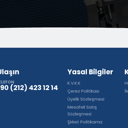
Ulaşın
Yasal Bilgiler
ELEFON
K.V.K.K
H
90 (212) 423 12 14
Çerez Politikası
İ
Üyelik Sözleşmesi
Mesafeli Satış
Sözleşmesi
Şirket Politikamız