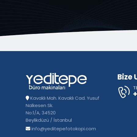
Bize 
T
+
Kavaklı Mah. Kavaklı Cad. Yusuf
Nalkesen Sk.
No:1/A, 34520
Beylikdüzü / İstanbul
info@yeditepefotokopi.com